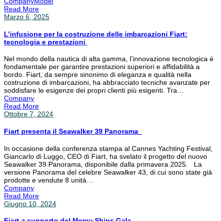
Company
Model
Read More
Marzo 6, 2025
L’infusione per la costruzione delle imbarcazioni Fiart:
tecnologia e prestazioni
Nel mondo della nautica di alta gamma, l’innovazione tecnologica è
fondamentale per garantire prestazioni superiori e affidabilità a
bordo. Fiart, da sempre sinonimo di eleganza e qualità nella
costruzione di imbarcazioni, ha abbracciato tecniche avanzate per
soddisfare le esigenze dei propri clienti più esigenti. Tra…
Company
Read More
Ottobre 7, 2024
Fiart presenta il Seawalker 39 Panorama
In occasione della conferenza stampa al Cannes Yachting Festival,
Giancarlo di Luggo, CEO di Fiart, ha svelato il progetto del nuovo
Seawalker 39 Panorama, disponibile dalla primavera 2025. La
versione Panorama del celebre Seawalker 43, di cui sono state già
prodotte e vendute 8 unità…
Company
Read More
Giugno 10, 2024
Fiart a supporto del Mercy Ships Gala