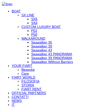
BOAT
SX LINE
SX5
SX4
CUSTOM LUXURY BOAT
P52
P58
WALKAROUND
Seawalker 35
Seawalker 39
Seawalker 43
Seawalker 43 PANORAMA
Seawalker 39 PANORAMA
Seawalker Without Barriers
YOUR FIART
Bespoke
Care
FIART WORLD
FILOSOFIA
STORIA
FIART RENT
OFFICIAL PARTNERS
CONTATTI
NEWS
IT