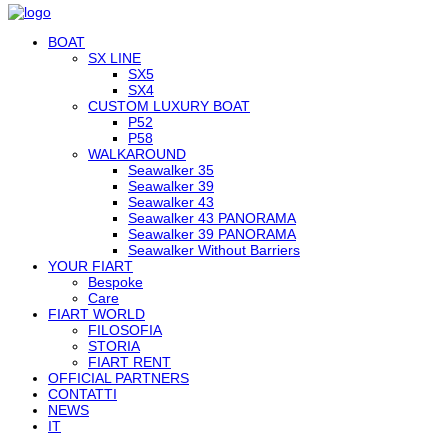
BOAT
SX LINE
SX5
SX4
CUSTOM LUXURY BOAT
P52
P58
WALKAROUND
Seawalker 35
Seawalker 39
Seawalker 43
Seawalker 43 PANORAMA
Seawalker 39 PANORAMA
Seawalker Without Barriers
YOUR FIART
Bespoke
Care
FIART WORLD
FILOSOFIA
STORIA
FIART RENT
OFFICIAL PARTNERS
CONTATTI
NEWS
IT