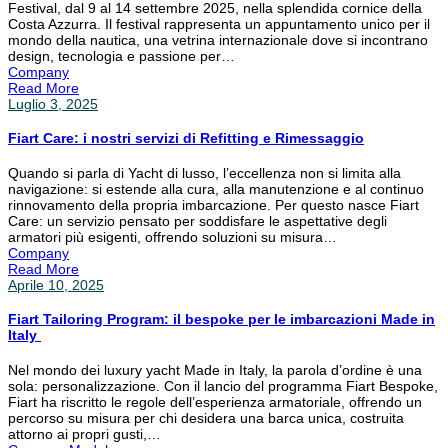
Festival, dal 9 al 14 settembre 2025, nella splendida cornice della
Costa Azzurra. Il festival rappresenta un appuntamento unico per il
mondo della nautica, una vetrina internazionale dove si incontrano
design, tecnologia e passione per…
Company
Read More
Luglio 3, 2025
Fiart Care: i nostri servizi di Refitting e Rimessaggio
Quando si parla di Yacht di lusso, l’eccellenza non si limita alla
navigazione: si estende alla cura, alla manutenzione e al continuo
rinnovamento della propria imbarcazione. Per questo nasce Fiart
Care: un servizio pensato per soddisfare le aspettative degli
armatori più esigenti, offrendo soluzioni su misura…
Company
Read More
Aprile 10, 2025
Fiart Tailoring Program: il bespoke per le imbarcazioni Made in
Italy
Nel mondo dei luxury yacht Made in Italy, la parola d’ordine è una
sola: personalizzazione. Con il lancio del programma Fiart Bespoke,
Fiart ha riscritto le regole dell’esperienza armatoriale, offrendo un
percorso su misura per chi desidera una barca unica, costruita
attorno ai propri gusti,…