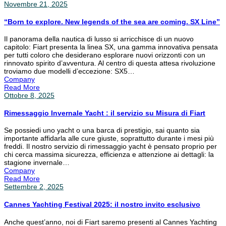
Novembre 21, 2025
“Born to explore. New legends of the sea are coming. SX Line”
Il panorama della nautica di lusso si arricchisce di un nuovo
capitolo: Fiart presenta la linea SX, una gamma innovativa pensata
per tutti coloro che desiderano esplorare nuovi orizzonti con un
rinnovato spirito d’avventura. Al centro di questa attesa rivoluzione
troviamo due modelli d’eccezione: SX5…
Company
Read More
Ottobre 8, 2025
Rimessaggio Invernale Yacht : il servizio su Misura di Fiart
Se possiedi uno yacht o una barca di prestigio, sai quanto sia
importante affidarla alle cure giuste, soprattutto durante i mesi più
freddi. Il nostro servizio di rimessaggio yacht è pensato proprio per
chi cerca massima sicurezza, efficienza e attenzione ai dettagli: la
stagione invernale…
Company
Read More
Settembre 2, 2025
Cannes Yachting Festival 2025: il nostro invito esclusivo
Anche quest’anno, noi di Fiart saremo presenti al Cannes Yachting