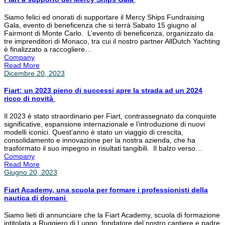
Siamo felici ed onorati di supportare il Mercy Ships Fundraising
Gala, evento di beneficenza che si terrà Sabato 15 giugno al
Fairmont di Monte Carlo. L’evento di beneficenza, organizzato da
tre imprenditori di Monaco, tra cui il nostro partner AllDutch Yachting
è finalizzato a raccogliere…
Company
Read More
Dicembre 20, 2023
Fiart: un 2023 pieno di successi apre la strada ad un 2024
ricco di novità
Il 2023 è stato straordinario per Fiart, contrassegnato da conquiste
significative, espansione internazionale e l’introduzione di nuovi
modelli iconici. Quest’anno è stato un viaggio di crescita,
consolidamento e innovazione per la nostra azienda, che ha
trasformato il suo impegno in risultati tangibili. Il balzo verso…
Company
Read More
Giugno 20, 2023
Fiart Academy, una scuola per formare i professionisti della
nautica di domani
Siamo lieti di annunciare che la Fiart Academy, scuola di formazione
intitolata a Ruggiero di Luggo, fondatore del nostro cantiere e padre