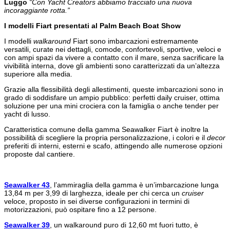
Luggo
“Con Yacht Creators abbiamo tracciato una nuova
incoraggiante rotta.”
I modelli Fiart presentati al Palm Beach Boat Show
I modelli
walkaround
Fiart sono imbarcazioni estremamente
versatili, curate nei dettagli, comode, confortevoli, sportive, veloci e
con ampi spazi da vivere a contatto con il mare, senza sacrificare la
vivibilità interna, dove gli ambienti sono caratterizzati da un’altezza
superiore alla media.
Grazie alla flessibilità degli allestimenti, queste imbarcazioni sono in
grado di soddisfare un ampio pubblico: perfetti daily cruiser, ottima
soluzione per una mini crociera con la famiglia o anche tender per
yacht di lusso.
Caratteristica comune della gamma Seawalker Fiart è inoltre la
possibilità di scegliere la propria personalizzazione, i colori e il
decor
preferiti di interni, esterni e scafo, attingendo alle numerose opzioni
proposte dal cantiere.
Seawalker 43
, l’ammiraglia della gamma è un’imbarcazione lunga
13,84 m per 3,99 di larghezza, ideale per chi cerca un
cruiser
veloce, proposto in sei diverse configurazioni in termini di
motorizzazioni, può ospitare fino a 12 persone.
Seawalker 39
, un walkaround puro di 12,60 mt fuori tutto, è