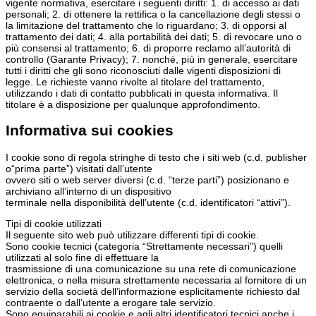
vigente normativa, esercitare i seguenti diritti: 1. di accesso ai dati
personali; 2. di ottenere la rettifica o la cancellazione degli stessi o
la limitazione del trattamento che lo riguardano; 3. di opporsi al
trattamento dei dati; 4. alla portabilità dei dati; 5. di revocare uno o
più consensi al trattamento; 6. di proporre reclamo all’autorità di
controllo (Garante Privacy); 7. nonché, più in generale, esercitare
tutti i diritti che gli sono riconosciuti dalle vigenti disposizioni di
legge. Le richieste vanno rivolte al titolare del trattamento,
utilizzando i dati di contatto pubblicati in questa informativa. Il
titolare è a disposizione per qualunque approfondimento.
Informativa sui cookies
I cookie sono di regola stringhe di testo che i siti web (c.d. publisher
o“prima parte”) visitati dall’utente
ovvero siti o web server diversi (c.d. “terze parti”) posizionano e
archiviano all’interno di un dispositivo
terminale nella disponibilità dell’utente (c.d. identificatori “attivi”).
Tipi di cookie utilizzati
Il seguente sito web può utilizzare differenti tipi di cookie.
Sono cookie tecnici (categoria “Strettamente necessari”) quelli
utilizzati al solo fine di effettuare la
trasmissione di una comunicazione su una rete di comunicazione
elettronica, o nella misura strettamente necessaria al fornitore di un
servizio della società dell’informazione esplicitamente richiesto dal
contraente o dall’utente a erogare tale servizio.
Sono equiparabili ai cookie e agli altri identificatori tecnici anche i