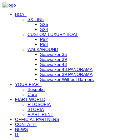
BOAT
SX LINE
SX5
SX4
CUSTOM LUXURY BOAT
P52
P58
WALKAROUND
Seawalker 35
Seawalker 39
Seawalker 43
Seawalker 43 PANORAMA
Seawalker 39 PANORAMA
Seawalker Without Barriers
YOUR FIART
Bespoke
Care
FIART WORLD
FILOSOFIA
STORIA
FIART RENT
OFFICIAL PARTNERS
CONTATTI
NEWS
IT