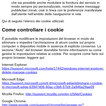
che sia possibile anche modulare la fornitura del servizio in
modo sempre più personalizzato, nonché inviare messaggi
pubblicitari mirati, cioè in linea con le preferenze manifestate
dall’utente nell’ambito della navigazione in rete.
Qui di seguito l’elenco dei cookie utilizzati:
Come controllare i cookie
È possibile modificare le impostazioni del browser in modo da
eliminare o impedire l’archiviazione di alcuni cookie sul proprio
computer o dispositivo mobile in assenza di esplicito consenso. La
sezione “Aiuto” del browser dovrebbe fornire informazioni su come
gestire le impostazioni relative ai cookie. Per scoprire come farlo sul
proprio browser, leggere qui:
Internet Explorer:
https://support.microsoft.com/help/17442/windows-internet-explorer-
delete-manage-cookies
Microsoft Edge:
https://support.microsoft.com/it-it/microsoft-edge/eliminare-i-cookie-
in-microsoft-edge-63947406-40ac-c3b8-57b9-2a946a29ae09
Mozilla Firefox:
http://support.mozilla.com/en-US/kb/Cookies
Google Chrome:
http://www.google.com/support/chrome/bin/answer.py?