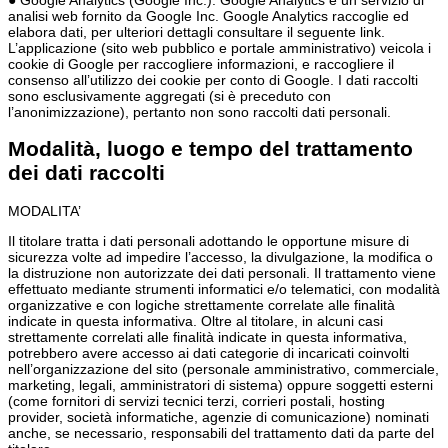
● Google Analytics (Google Inc.). Google Analytics è un servizio di
analisi web fornito da Google Inc. Google Analytics raccoglie ed
elabora dati, per ulteriori dettagli consultare il seguente link.
L’applicazione (sito web pubblico e portale amministrativo) veicola i
cookie di Google per raccogliere informazioni, e raccogliere il
consenso all’utilizzo dei cookie per conto di Google. I dati raccolti
sono esclusivamente aggregati (si è preceduto con
l’anonimizzazione), pertanto non sono raccolti dati personali.
Modalità, luogo e tempo del trattamento
dei dati raccolti
MODALITA’
Il titolare tratta i dati personali adottando le opportune misure di
sicurezza volte ad impedire l’accesso, la divulgazione, la modifica o
la distruzione non autorizzate dei dati personali. Il trattamento viene
effettuato mediante strumenti informatici e/o telematici, con modalità
organizzative e con logiche strettamente correlate alle finalità
indicate in questa informativa. Oltre al titolare, in alcuni casi
strettamente correlati alle finalità indicate in questa informativa,
potrebbero avere accesso ai dati categorie di incaricati coinvolti
nell’organizzazione del sito (personale amministrativo, commerciale,
marketing, legali, amministratori di sistema) oppure soggetti esterni
(come fornitori di servizi tecnici terzi, corrieri postali, hosting
provider, società informatiche, agenzie di comunicazione) nominati
anche, se necessario, responsabili del trattamento dati da parte del