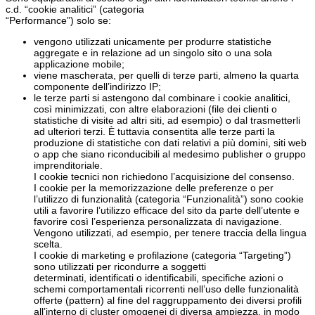
c.d. “cookie analitici” (categoria
“Performance”) solo se:
vengono utilizzati unicamente per produrre statistiche
aggregate e in relazione ad un singolo sito o una sola
applicazione mobile;
viene mascherata, per quelli di terze parti, almeno la quarta
componente dell’indirizzo IP;
le terze parti si astengono dal combinare i cookie analitici,
così minimizzati, con altre elaborazioni (file dei clienti o
statistiche di visite ad altri siti, ad esempio) o dal trasmetterli
ad ulteriori terzi. È tuttavia consentita alle terze parti la
produzione di statistiche con dati relativi a più domini, siti web
o app che siano riconducibili al medesimo publisher o gruppo
imprenditoriale.
I cookie tecnici non richiedono l’acquisizione del consenso.
I cookie per la memorizzazione delle preferenze o per
l’utilizzo di funzionalità (categoria “Funzionalità”) sono cookie
utili a favorire l’utilizzo efficace del sito da parte dell’utente e
favorire così l’esperienza personalizzata di navigazione.
Vengono utilizzati, ad esempio, per tenere traccia della lingua
scelta.
I cookie di marketing e profilazione (categoria “Targeting”)
sono utilizzati per ricondurre a soggetti
determinati, identificati o identificabili, specifiche azioni o
schemi comportamentali ricorrenti nell’uso delle funzionalità
offerte (pattern) al fine del raggruppamento dei diversi profili
all’interno di cluster omogenei di diversa ampiezza, in modo