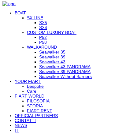
BOAT
SX LINE
SX5
SX4
CUSTOM LUXURY BOAT
P52
P58
WALKAROUND
Seawalker 35
Seawalker 39
Seawalker 43
Seawalker 43 PANORAMA
Seawalker 39 PANORAMA
Seawalker Without Barriers
YOUR FIART
Bespoke
Care
FIART WORLD
FILOSOFIA
STORIA
FIART RENT
OFFICIAL PARTNERS
CONTATTI
NEWS
IT