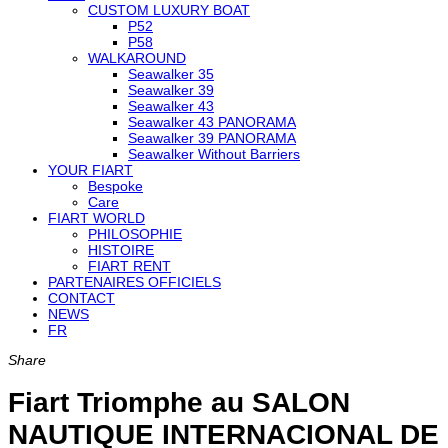
CUSTOM LUXURY BOAT
P52
P58
WALKAROUND
Seawalker 35
Seawalker 39
Seawalker 43
Seawalker 43 PANORAMA
Seawalker 39 PANORAMA
Seawalker Without Barriers
YOUR FIART
Bespoke
Care
FIART WORLD
PHILOSOPHIE
HISTOIRE
FIART RENT
PARTENAIRES OFFICIELS
CONTACT
NEWS
FR
Share
Fiart Triomphe au SALON
NAUTIQUE INTERNACIONAL DE